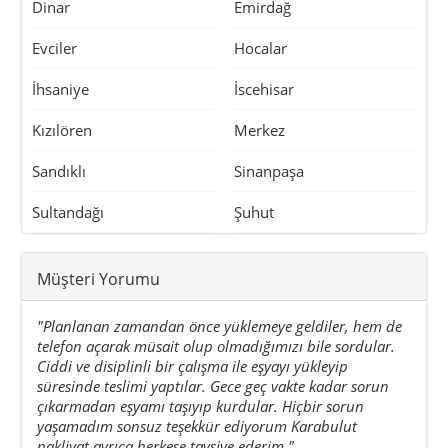
Dinar
Emirdağ
Evciler
Hocalar
İhsaniye
İscehisar
Kızılören
Merkez
Sandıklı
Sinanpaşa
Sultandağı
Şuhut
Müşteri Yorumu
"Planlanan zamandan önce yüklemeye geldiler, hem de
telefon açarak müsait olup olmadığımızı bile sordular.
Ciddi ve disiplinli bir çalışma ile eşyayı yükleyip
süresinde teslimi yaptılar. Gece geç vakte kadar sorun
çıkarmadan eşyamı taşıyıp kurdular. Hiçbir sorun
yaşamadım sonsuz teşekkür ediyorum Karabulut
nakliyat ayrıca herkese tavsiye ederim."