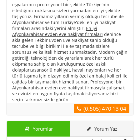
eşyalarınızı profosyonel bir şekilde Türkiye'nin
istediğiniz noktasına sizleri yormadan en iyi şekilde
taşıyoruz. Firmamız yılların vermiş olduğu tecrübe ile
Afyonkarahisar ve tüm Türkiye'deki en iyi nakliyat
firmaları arasındaki yerini almıştır.
En iyi
Afyonkarahisar evden eve nakliyat firmaları
denince
akla gelen Tekbir Evden Eve Nakliyat sahip olduğu
tecrübe ve bilgi birikimi ile ev taşımada sizlere
sorunsuz ve kaliteli hizmet sunmaktadır. Modern çağın
getirdiği teknolojiden de yararlanılarak her türlü
ekipmana sahip olan kuruluşumuz özel askılı
dolapları,asansörlü nakliyat, havalı naylonları ve her
türlü taşıma için dizayn edilmiş özel ambalaj kolileri ile
çağdaş bir taşımacılık hizmeti sunar. Profosyonel bir
Afyonkarahisar evden eve nakliyat firmasıyla çalışmak
ve evinizi en uygun fiyata taşıtmak istiyorsanız bizi
seçin farkımızı sizde görün.
(0.505) 470 13 04
Yorumlar
Yorum Yaz