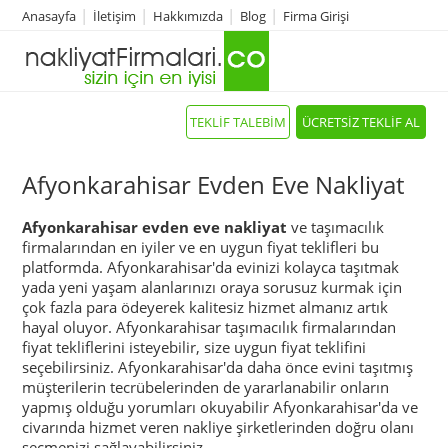
Anasayfa
İletişim
Hakkımızda
Blog
Firma Girişi
TEKLİF TALEBİM
ÜCRETSİZ TEKLİF AL
Afyonkarahisar Evden Eve Nakliyat
Afyonkarahisar evden eve nakliyat
ve taşımacılık
firmalarından en iyiler ve en uygun fiyat teklifleri bu
platformda. Afyonkarahisar'da evinizi kolayca taşıtmak
yada yeni yaşam alanlarınızı oraya sorusuz kurmak için
çok fazla para ödeyerek kalitesiz hizmet almanız artık
hayal oluyor. Afyonkarahisar taşımacılık firmalarından
fiyat tekliflerini isteyebilir, size uygun fiyat teklifini
seçebilirsiniz. Afyonkarahisar'da daha önce evini taşıtmış
müşterilerin tecrübelerinden de yararlanabilir onların
yapmış olduğu yorumları okuyabilir Afyonkarahisar'da ve
civarında hizmet veren nakliye şirketlerinden doğru olanı
seçmenizi sağlayabilirsiniz.