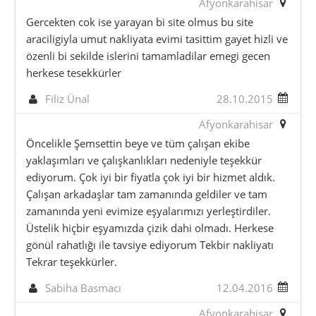
Afyonkarahisar
Gercekten cok ise yarayan bi site olmus bu site
araciligiyla umut nakliyata evimi tasittim gayet hizli ve
özenli bi sekilde islerini tamamladilar emegi gecen
herkese tesekkürler
Filiz Ünal
28.10.2015
Afyonkarahisar
Öncelikle Şemsettin beye ve tüm çalışan ekibe
yaklaşımları ve çalışkanlıkları nedeniyle teşekkür
ediyorum. Çok iyi bir fiyatla çok iyi bir hizmet aldık.
Çalışan arkadaşlar tam zamanında geldiler ve tam
zamanında yeni evimize eşyalarımızı yerleştirdiler.
Üstelik hiçbir eşyamızda çizik dahi olmadı. Herkese
gönül rahatlığı ile tavsiye ediyorum Tekbir nakliyatı
Tekrar teşekkürler.
Sabiha Basmacı
12.04.2016
Afyonkarahisar