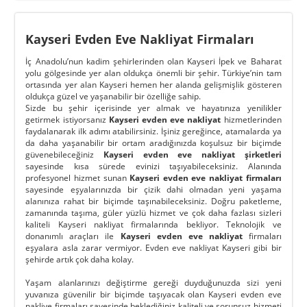
Kayseri Evden Eve Nakliyat Firmaları
İç Anadolu’nun kadim şehirlerinden olan Kayseri İpek ve Baharat
yolu gölgesinde yer alan oldukça önemli bir şehir. Türkiye’nin tam
ortasında yer alan Kayseri hemen her alanda gelişmişlik gösteren
oldukça güzel ve yaşanabilir bir özelliğe sahip.
Sizde bu şehir içerisinde yer almak ve hayatınıza yenilikler
getirmek istiyorsanız
Kayseri evden eve nakliyat
hizmetlerinden
faydalanarak ilk adımı atabilirsiniz. İşiniz gereğince, atamalarda ya
da daha yaşanabilir bir ortam aradığınızda koşulsuz bir biçimde
güvenebileceğiniz
Kayseri evden eve nakliyat şirketleri
sayesinde kısa sürede evinizi taşıyabileceksiniz. Alanında
profesyonel hizmet sunan
Kayseri evden eve nakliyat firmaları
sayesinde eşyalarınızda bir çizik dahi olmadan yeni yaşama
alanınıza rahat bir biçimde taşınabileceksiniz. Doğru paketleme,
zamanında taşıma, güler yüzlü hizmet ve çok daha fazlası sizleri
kaliteli Kayseri nakliyat firmalarında bekliyor. Teknolojik ve
donanımlı araçları ile
Kayseri evden eve nakliyat
firmaları
eşyalara asla zarar vermiyor. Evden eve nakliyat Kayseri gibi bir
şehirde artık çok daha kolay.
Yaşam alanlarınızı değiştirme gereği duyduğunuzda sizi yeni
yuvanıza güvenilir bir biçimde taşıyacak olan Kayseri evden eve
nakliye firmaları sayesinde beklediğiniz kaliteli ve sorunsuz hizmeti