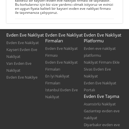
kalitesiz bir kayseri evden eve nakliyat firması ile taşınabilir.
Bu korkularınız için biz size yardımcı olmak istiyoruz ve evinizi
en uygun fiyata kaliteli bir kayseri evden eve nakliyat firması
ile taşınmanıza çalışıyoruz.
Evden Eve Nakliyat
Evden Eve Nakliyat
Evden Eve Nakliyat
Firmaları
Platformu
Evden Eve Nakliyat
Evden Eve Nakliyat
Evden eve nakliyat
Kayseri Evden Eve
Firması
platformu
Nakliyat
Evden Eve Nakliyat
Nakliyat Firmanı Ekle
Van Evden Eve
Firmaları
Sivas Evden Eve
Nakliyat
En İyi Nakliyat
Nakliyat
Evden Eve Nakliye
Firmaları
Evden Eve Nakliyat
İstanbul Evden Eve
Portalı
Evden Eve Taşıma
Nakliyat
Asansörlü Nakliyat
Gaziantep evden eve
nakliyat
Diyarbakır evden eve