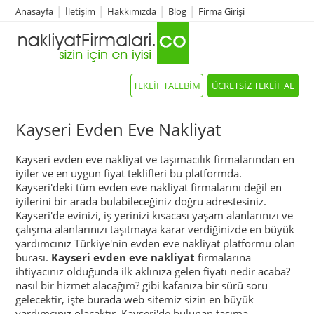
Anasayfa
İletişim
Hakkımızda
Blog
Firma Girişi
TEKLİF TALEBİM
ÜCRETSİZ TEKLİF AL
Kayseri Evden Eve Nakliyat
Kayseri evden eve nakliyat ve taşımacılık firmalarından en
iyiler ve en uygun fiyat teklifleri bu platformda.
Kayseri'deki tüm evden eve nakliyat firmalarını değil en
iyilerini bir arada bulabileceğiniz doğru adrestesiniz.
Kayseri'de evinizi, iş yerinizi kısacası yaşam alanlarınızı ve
çalışma alanlarınızı taşıtmaya karar verdiğinizde en büyük
yardımcınız Türkiye'nin evden eve nakliyat platformu olan
burası.
Kayseri evden eve nakliyat
firmalarına
ihtiyacınız olduğunda ilk aklınıza gelen fiyatı nedir acaba?
nasıl bir hizmet alacağım? gibi kafanıza bir sürü soru
gelecektir, işte burada web sitemiz sizin en büyük
yardımcınız olacaktır. Kayseri'de bulunan taşıma