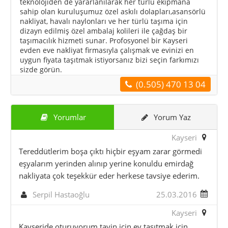
teknolojiden de yararlanılarak her türlü ekipmana
sahip olan kuruluşumuz özel askılı dolapları,asansörlü
nakliyat, havalı naylonları ve her türlü taşıma için
dizayn edilmiş özel ambalaj kolileri ile çağdaş bir
taşımacılık hizmeti sunar. Profosyonel bir Kayseri
evden eve nakliyat firmasıyla çalışmak ve evinizi en
uygun fiyata taşıtmak istiyorsanız bizi seçin farkımızı
sizde görün.
(0.505) 470 13 04
Yorumlar
Yorum Yaz
Kayseri
Tereddütlerim boşa çıktı hiçbir eşyam zarar görmedi
eşyalarım yerinden alınıp yerine konuldu emirdağ
nakliyata çok teşekkür eder herkese tavsiye ederim.
Serpil Hastaoğlu
25.03.2016
Kayseri
Kayseride oturuyorum tayin için ev taşıtmak için