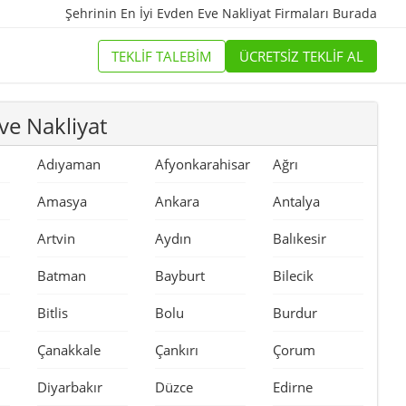
Şehrinin En İyi
Evden Eve Nakliyat Firmaları
Burada
TEKLİF TALEBİM
ÜCRETSİZ TEKLİF AL
ve Nakliyat
Adıyaman
Afyonkarahisar
Ağrı
Amasya
Ankara
Antalya
Artvin
Aydın
Balıkesir
Batman
Bayburt
Bilecik
Bitlis
Bolu
Burdur
Çanakkale
Çankırı
Çorum
Diyarbakır
Düzce
Edirne