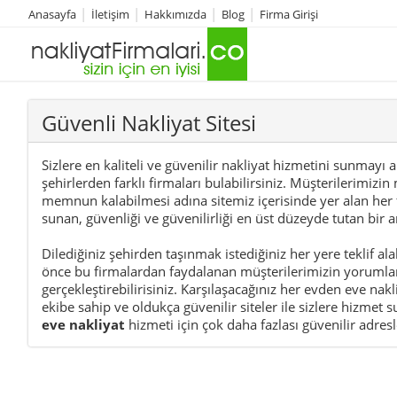
Anasayfa
İletişim
Hakkımızda
Blog
Firma Girişi
Güvenli Nakliyat Sitesi
Sizlere en kaliteli ve güvenilir nakliyat hizmetini sunmayı 
şehirlerden farklı firmaları bulabilirsiniz. Müşterilerimi
memnun kalabilmesi adına sitemiz içerisinde yer alan her f
sunan, güvenliği ve güvenilirliği en üst düzeyde tutan bir a
Dilediğiniz şehirden taşınmak istediğiniz her yere teklif alab
önce bu firmalardan faydalanan müşterilerimizin yorumları
gerçekleştirebilirisiniz. Karşılaşacağınız her
evden eve nakli
ekibe sahip ve oldukça güvenilir siteler ile sizlere hizme
eve nakliyat
hizmeti için çok daha fazlası güvenilir adresl