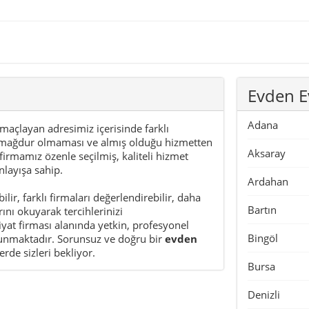
Evden E
Adana
amaçlayan adresimiz içerisinde farklı
zin mağdur olmaması ve almış olduğu hizmetten
Aksaray
irmamız özenle seçilmiş, kaliteli hizmet
nlayışa sahip.
Ardahan
ilir, farklı firmaları değerlendirebilir, daha
Bartın
nı okuyarak tercihlerinizi
yat firması
alanında yetkin, profesyonel
Bingöl
t sunmaktadır. Sorunsuz ve doğru bir
evden
erde sizleri bekliyor.
Bursa
Denizli