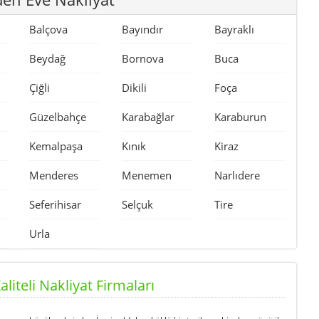
Balçova
Bayındır
Bayraklı
Beydağ
Bornova
Buca
Çiğli
Dikili
Foça
Güzelbahçe
Karabağlar
Karaburun
Kemalpaşa
Kınık
Kiraz
Menderes
Menemen
Narlıdere
Seferihisar
Selçuk
Tire
Urla
aliteli Nakliyat Firmaları