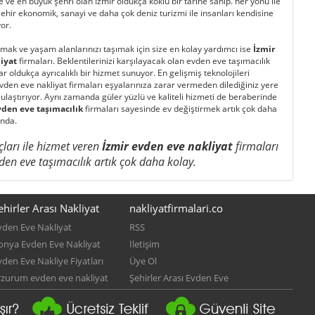
 ve en büyük şehri olan İzmir oldukça köklü bir tarihe sahip. her yönü ile
ehir ekonomik, sanayi ve daha çok deniz turizmi ile insanları kendisine
or.
mak ve yaşam alanlarınızı taşımak için size en kolay yardımcı ise
İzmir
iyat
firmaları. Beklentilerinizi karşılayacak olan evden eve taşımacılık
r oldukça ayrıcalıklı bir hizmet sunuyor. En gelişmiş teknolojileri
vden eve nakliyat firmaları
eşyalarınıza zarar vermeden dilediğiniz yere
laştırıyor. Aynı zamanda güler yüzlü ve kaliteli hizmeti de beraberinde
vden eve taşımacılık
firmaları sayesinde ev değiştirmek artık çok daha
ında.
çları ile hizmet veren
İzmir evden eve nakliyat
firmaları
den eve taşımacılık artık çok daha kolay.
ehirler Arası Nakliyat
nakliyatfirmalari.co
vden Eve Nakliyat
RSS
onya Evden Eve Nakliyat
İletişim
vden Eve Nakliye Fiyatları
Üye Ol
rzurum evden eve nakliyat
Şehirler Arası Evden Eve