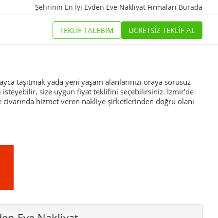
Şehrinin En İyi
Evden Eve Nakliyat Firmaları
Burada
TEKLİF TALEBİM
ÜCRETSİZ TEKLİF AL
kolayca taşıtmak yada yeni yaşam alanlarınızı oraya sorusuz
teyebilir, size uygun fiyat teklifini seçebilirsiniz. İzmir'de
e civarında hizmet veren nakliye şirketlerinden doğru olanı
den Eve Nakliyat