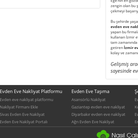
Ege’nin en gözde
zengin olan bu ş
çekmeyi başarıy
Bu şehirde yaşa
evden eve nakl
yapan bu firmala
kullanan
İzmir e
tam zamanında u
getiren
İzmir e
kolay ve zaman
Gelişmiş ara
sayesinde ev
Evden Eve Nakliyat Platformu
Evden Eve Taşıma
Ş
Evden eve nakliyat platformu
Asansörlü Nakliyat
E
Nakliyat Firmanı Ekle
Gaziantep evden eve nakliyat
K
Sivas Evden Eve Nakliyat
Diyarbakır evden eve nakliyat
E
Evden Eve Nakliyat Portalı
Ağrı Evden Eve Nakliyat
E