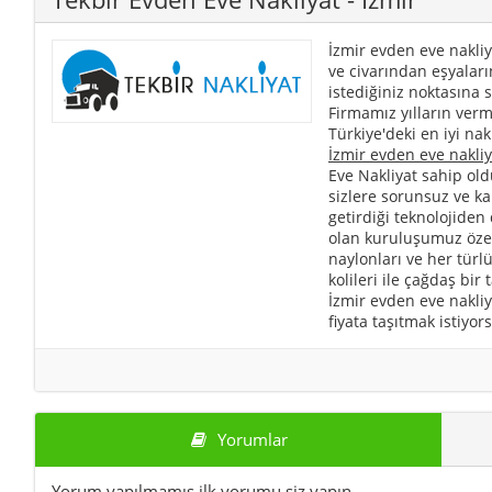
İzmir evden eve nakliy
ve civarından eşyaları
istediğiniz noktasına s
Firmamız yılların verm
Türkiye'deki en iyi nak
İzmir evden eve nakliy
Eve Nakliyat sahip old
sizlere sorunsuz ve k
getirdiği teknolojiden
olan kuruluşumuz özel 
naylonları ve her türl
kolileri ile çağdaş bir
İzmir evden eve nakliy
fiyata taşıtmak istiyor
Yorumlar
Yorum yapılmamış ilk yorumu siz yapın