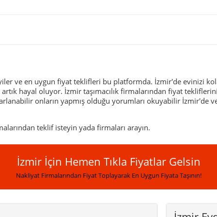
yiler ve en uygun fiyat teklifleri bu platformda. İzmir'de evinizi 
ık hayal oluyor. İzmir taşımacılık firmalarından fiyat tekliflerini is
arlanabilir onların yapmış olduğu yorumları okuyabilir İzmir'de v
larından teklif isteyin yada firmaları arayın.
İzmir İçin Hemen Tıkla Fiyatlar Gelsin
Nakliyat Firmalarından Fiyat Toplayarak En Uygun Fiyata Taşının!
İzmir Ev