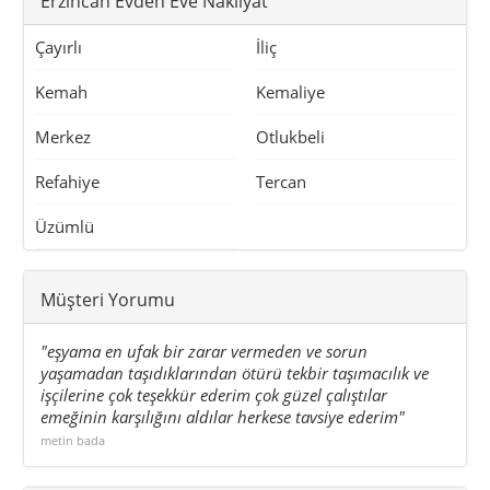
Erzincan Evden Eve Nakliyat
Çayırlı
İliç
Kemah
Kemaliye
Merkez
Otlukbeli
Refahiye
Tercan
Üzümlü
Müşteri Yorumu
"eşyama en ufak bir zarar vermeden ve sorun
yaşamadan taşıdıklarından ötürü tekbir taşımacılık ve
işçilerine çok teşekkür ederim çok güzel çalıştılar
emeğinin karşılığını aldılar herkese tavsiye ederim"
metin bada