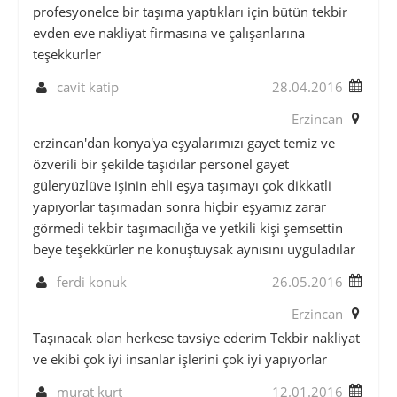
profesyonelce bir taşıma yaptıkları için bütün tekbir
evden eve nakliyat firmasına ve çalışanlarına
teşekkürler
cavit katip
28.04.2016
Erzincan
erzincan'dan konya'ya eşyalarımızı gayet temiz ve
özverili bir şekilde taşıdılar personel gayet
güleryüzlüve işinin ehli eşya taşımayı çok dikkatli
yapıyorlar taşımadan sonra hiçbir eşyamız zarar
görmedi tekbir taşımacılığa ve yetkili kişi şemsettin
beye teşekkürler ne konuştuysak aynısını uyguladılar
ferdi konuk
26.05.2016
Erzincan
Taşınacak olan herkese tavsiye ederim Tekbir nakliyat
ve ekibi çok iyi insanlar işlerini çok iyi yapıyorlar
murat kurt
12.01.2016