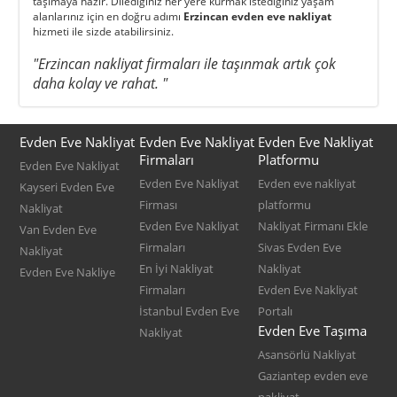
taşımaya hazır. Dilediğiniz her yere kurmak istediğiniz yaşam
alanlarınız için en doğru adımı
Erzincan evden eve nakliyat
hizmeti ile sizde atabilirsiniz.
"Erzincan nakliyat firmaları ile taşınmak artık çok
daha kolay ve rahat. "
Evden Eve Nakliyat
Evden Eve Nakliyat
Evden Eve Nakliyat
Firmaları
Platformu
Evden Eve Nakliyat
Evden Eve Nakliyat
Evden eve nakliyat
Kayseri Evden Eve
Firması
platformu
Nakliyat
Evden Eve Nakliyat
Nakliyat Firmanı Ekle
Van Evden Eve
Firmaları
Sivas Evden Eve
Nakliyat
En İyi Nakliyat
Nakliyat
Evden Eve Nakliye
Firmaları
Evden Eve Nakliyat
İstanbul Evden Eve
Portalı
Evden Eve Taşıma
Nakliyat
Asansörlü Nakliyat
Gaziantep evden eve