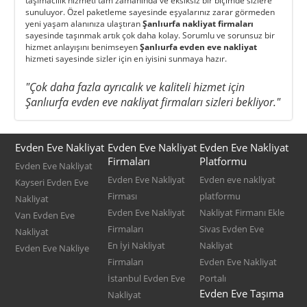
taşımacılık hizmeti tam zamanında ve eksiksiz bir biçimde sizlere
sunuluyor. Özel paketleme sayesinde eşyalarınız zarar görmeden
yeni yaşam alanınıza ulaştıran
Şanlıurfa nakliyat firmaları
sayesinde taşınmak artık çok daha kolay. Sorumlu ve sorunsuz bir
hizmet anlayışını benimseyen
Şanlıurfa evden eve nakliyat
hizmeti sayesinde sizler için en iyisini sunmaya hazır.
"Çok daha fazla ayrıcalık ve kaliteli hizmet için
Şanlıurfa evden eve nakliyat firmaları sizleri bekliyor."
Evden Eve Nakliyat
Evden Eve Nakliyat
Evden Eve Nakliyat
Firmaları
Platformu
Evden Eve Nakliyat
Evden Eve Nakliyat
Evden eve nakliyat
Kayseri Evden Eve
Firması
platformu
Nakliyat
Evden Eve Nakliyat
Nakliyat Firmanı Ekle
Van Evden Eve
Firmaları
Sivas Evden Eve
Nakliyat
En İyi Nakliyat
Nakliyat
Evden Eve Nakliye
Firmaları
Evden Eve Nakliyat
İstanbul Evden Eve
Portalı
Evden Eve Taşıma
Nakliyat