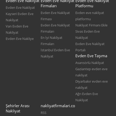
Evden Eve Nakliyat
Evden Eve Nakliyat
Evden Eve Nakliyat
Firmaları
Platformu
Evden Eve Nakliyat
Evden Eve Nakliyat
Evden eve nakliyat
Kayseri Evden Eve
Firması
platformu
Nakliyat
Evden Eve Nakliyat
Nakliyat Firmanı Ekle
Van Evden Eve
Firmaları
Sivas Evden Eve
Nakliyat
En İyi Nakliyat
Nakliyat
Evden Eve Nakliye
Firmaları
Evden Eve Nakliyat
İstanbul Evden Eve
Portalı
Evden Eve Taşıma
Nakliyat
Asansörlü Nakliyat
Gaziantep evden eve
nakliyat
Diyarbakır evden eve
nakliyat
Ağrı Evden Eve
Nakliyat
Şehirler Arası
nakliyatfirmalari.co
Nakliyat
RSS