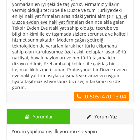
yormadan en iyi şekilde taşıyoruz. Firmamız yılların
vermiş olduğu tecrübe ile Düzce ve tüm Türkiye'deki
en iyi nakliyat firmaları arasındaki yerini almıştır.
En iyi
Düzce evden eve nakliyat firmaları
denince akla gelen
Tekbir Evden Eve Nakliyat sahip olduğu tecrübe ve
bilgi birikimi ile ev taşımada sizlere sorunsuz ve kaliteli
hizmet sunmaktadır. Modern çağın getirdiği
teknolojiden de yararlanılarak her türlü ekipmana
sahip olan kuruluşumuz özel askılı dolapları,asansörlü
nakliyat, havalı naylonları ve her türlü taşıma için
dizayn edilmiş özel ambalaj kolileri ile çağdaş bir
taşımacılık hizmeti sunar. Profosyonel bir Düzce evden
eve nakliyat firmasıyla çalışmak ve evinizi en uygun
fiyata taşıtmak istiyorsanız bizi seçin farkımızı sizde
görün.
(0.505) 470 13 04
Yorumlar
Yorum Yaz
Yorum yapılmamış ilk yorumu siz yapın