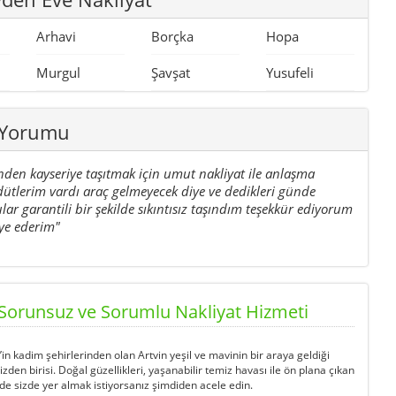
Arhavi
Borçka
Hopa
Murgul
Şavşat
Yusufeli
 Yorumu
nden kayseriye taşıtmak için umut nakliyat ile anlaşma
ütlerim vardı araç gelmeyecek diye ve dedikleri günde
ar garantili bir şekilde sıkıntısız taşındım teşekkür ediyorum
iye ederim"
 Sorunsuz ve Sorumlu Nakliyat Hizmeti
n kadim şehirlerinden olan Artvin yeşil ve mavinin bir araya geldiği
izden birisi. Doğal güzellikleri, yaşanabilir temiz havası ile ön plana çıkan
nde sizde yer almak istiyorsanız şimdiden acele edin.