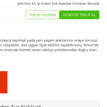
Şehrinin En İyi
Evden Eve Nakliyat Firmaları
Burada
TEKLİF TALEBİM
ÜCRETSİZ TEKLİF AL
i kolayca taşıtmak yada yeni yaşam alanlarınızı oraya sorusuz
steyebilir, size uygun fiyat teklifini seçebilirsiniz. Artvin'de
ve civarında hizmet veren nakliye şirketlerinden doğru olanı
vden Eve Nakliyat