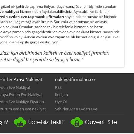
i güzel bir şehirde taşınma ihtiyacı duyarsanız özel bir biçimde sunulan
ve nakliyat
hizmetinden faydalanabilirsiniz. Ayrıcalıklı ve farklı bir
rtvin evden eve taşımacılık firmaları
sayesinde sorunsuz bir biçimde
arınıza ulaşım sağlayabilirsiniz. Sorumlu ve sorunsuz bir anlayışı
n nakliyat firmaları sadece tek bir telefonla hizmetinize hazır.
 noktaya zamanında gerçekleştirilen evden eve nakliyat hizmeti sayesinde
çok daha kolay.
Artvin evden eve taşımacılık
hizmetleri güzler yüzlü ve
onel olan ekip ile gerçekleştiriliyor.
lası için birbirinden kaliteli ve özel nakliyat firmaları
zel ve doğal bir şehirde sizler için hazır."
ehirler Arası Nakliyat
nakliyatfirmalari.co
vden Eve Nakliyat
RSS
onya Evden Eve Nakliyat
İletişim
vden Eve Nakliye Fiyatları
Üye Ol
rzurum evden eve nakliyat
Şehirler Arası Evden Eve