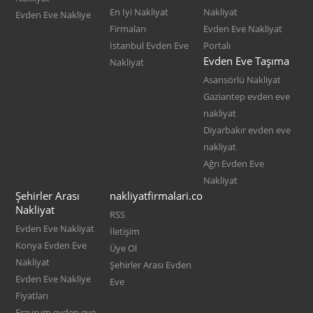
En İyi Nakliyat
Nakliyat
Evden Eve Nakliye
Firmaları
Evden Eve Nakliyat
İstanbul Evden Eve
Portalı
Evden Eve Taşıma
Nakliyat
Asansörlü Nakliyat
Gaziantep evden eve
nakliyat
Diyarbakır evden eve
nakliyat
Ağrı Evden Eve
Nakliyat
Şehirler Arası
nakliyatfirmalari.co
Nakliyat
RSS
Evden Eve Nakliyat
İletişim
Konya Evden Eve
Üye Ol
Nakliyat
Şehirler Arası Evden
Evden Eve Nakliye
Eve
Fiyatları
Erzurum evden eve