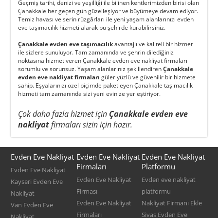
Geçmiş tarihi, denizi ve yeşilliği ile bilinen kentlerimizden birisi olan
Çanakkale her geçen gün güzelleşiyor ve büyümeye devam ediyor.
Temiz havası ve serin rüzgârları ile yeni yaşam alanlarınızı evden
eve taşımacılık hizmeti alarak bu şehirde kurabilirsiniz.
Çanakkale evden eve taşımacılık
avantajlı ve kaliteli bir hizmet
ile sizlere sunuluyor. Tam zamanında ve şehrin dilediğiniz
noktasına hizmet veren
Çanakkale evden eve nakliyat
firmaları
sorumlu ve sorunsuz. Yaşam alanlarınız şekillendiren
Çanakkale
evden eve nakliyat firmaları
güler yüzlü ve güvenilir bir hizmete
sahip. Eşyalarınızı özel biçimde paketleyen Çanakkale taşımacılık
hizmeti tam zamanında sizi yeni evinize yerleştiriyor.
Çok daha fazla hizmet için
Çanakkale evden eve
nakliyat
firmaları sizin için hazır.
Evden Eve Nakliyat
Evden Eve Nakliyat
Evden Eve Nakliyat
Firmaları
Platformu
Evden Eve Nakliyat
Evden Eve Nakliyat
Evden eve nakliyat
Kayseri Evden Eve
Firması
platformu
Nakliyat
Evden Eve Nakliyat
Nakliyat Firmanı Ekle
Van Evden Eve
Firmaları
Sivas Evden Eve
Nakliyat