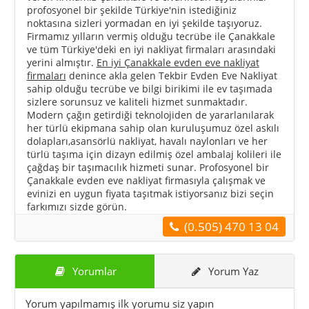
profosyonel bir şekilde Türkiye'nin istediğiniz
noktasına sizleri yormadan en iyi şekilde taşıyoruz.
Firmamız yılların vermiş olduğu tecrübe ile Çanakkale
ve tüm Türkiye'deki en iyi nakliyat firmaları arasındaki
yerini almıştır.
En iyi Çanakkale evden eve nakliyat
firmaları
denince akla gelen Tekbir Evden Eve Nakliyat
sahip olduğu tecrübe ve bilgi birikimi ile ev taşımada
sizlere sorunsuz ve kaliteli hizmet sunmaktadır.
Modern çağın getirdiği teknolojiden de yararlanılarak
her türlü ekipmana sahip olan kuruluşumuz özel askılı
dolapları,asansörlü nakliyat, havalı naylonları ve her
türlü taşıma için dizayn edilmiş özel ambalaj kolileri ile
çağdaş bir taşımacılık hizmeti sunar. Profosyonel bir
Çanakkale evden eve nakliyat firmasıyla çalışmak ve
evinizi en uygun fiyata taşıtmak istiyorsanız bizi seçin
farkımızı sizde görün.
(0.505) 470 13 04
Yorumlar
Yorum Yaz
Yorum yapılmamış ilk yorumu siz yapın