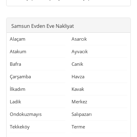
Samsun Evden Eve Nakliyat
Alaçam
Asarcık
Atakum
Ayvacık
Bafra
Canik
Çarşamba
Havza
İlkadım
Kavak
Ladik
Merkez
Ondokuzmayıs
Salıpazarı
Tekkeköy
Terme