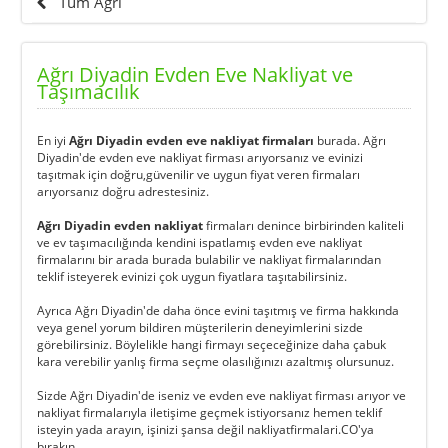
Tüm Ağrı
Ağrı Diyadin Evden Eve Nakliyat ve
Taşımacılık
En iyi
Ağrı Diyadin evden eve nakliyat firmaları
burada. Ağrı
Diyadin'de evden eve nakliyat firması arıyorsanız ve evinizi
taşıtmak için doğru,güvenilir ve uygun fiyat veren firmaları
arıyorsanız doğru adrestesiniz.
Ağrı Diyadin evden nakliyat
firmaları denince birbirinden kaliteli
ve ev taşımacılığında kendini ispatlamış evden eve nakliyat
firmalarını bir arada burada bulabilir ve nakliyat firmalarından
teklif isteyerek evinizi çok uygun fiyatlara taşıtabilirsiniz.
Ayrıca Ağrı Diyadin'de daha önce evini taşıtmış ve firma hakkında
veya genel yorum bildiren müşterilerin deneyimlerini sizde
görebilirsiniz. Böylelikle hangi firmayı seçeceğinize daha çabuk
kara verebilir yanlış firma seçme olasılığınızı azaltmış olursunuz.
Sizde Ağrı Diyadin'de iseniz ve evden eve nakliyat firması arıyor ve
nakliyat firmalarıyla iletişime geçmek istiyorsanız hemen teklif
isteyin yada arayın, işinizi şansa değil nakliyatfirmalari.CO'ya
bırakın.