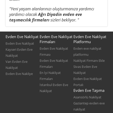
"Yeni yaşam alanlarınızı oluşturmanıza yardımcı
yardımcı olacak
Ağrı Diyadin evden eve
taşımacılık firmaları
sizleri bekliyor. "
Evden Eve Nakliyat
Evden Eve Nakliyat
Evden Eve Nakliyat
Firmaları
Platformu
Evden Eve Nakliyat
Evden Eve Nakliyat
Evden eve nakliyat
Kayseri Evden Eve
Firması
platformu
Nakliyat
Evden Eve Nakliyat
Nakliyat Firmanı Ekle
Van Evden Eve
Firmaları
Sivas Evden Eve
Nakliyat
En İyi Nakliyat
Nakliyat
Evden Eve Nakliye
Firmaları
Evden Eve Nakliyat
İstanbul Evden Eve
Portalı
Evden Eve Taşıma
Nakliyat
Asansörlü Nakliyat
Gaziantep evden eve
nakliyat