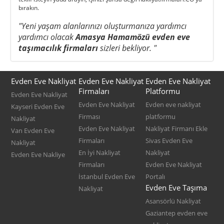
bırakın.
"Yeni yaşam alanlarınızı oluşturmanıza yardımcı
yardımcı olacak
Amasya Hamamözü evden eve
taşımacılık firmaları
sizleri bekliyor. "
Evden Eve Nakliyat
Evden Eve Nakliyat
Evden Eve Nakliyat
Firmaları
Platformu
Evden Eve Nakliyat
Evden Eve Nakliyat
Evden eve nakliyat
Kayseri Evden Eve
Firması
platformu
Nakliyat
Evden Eve Nakliyat
Nakliyat Firmanı Ekle
Van Evden Eve
Firmaları
Sivas Evden Eve
Nakliyat
En İyi Nakliyat
Nakliyat
Evden Eve Nakliye
Firmaları
Evden Eve Nakliyat
İstanbul Evden Eve
Portalı
Evden Eve Taşıma
Nakliyat
Asansörlü Nakliyat
Gaziantep evden eve