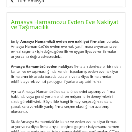
Tüm Amasya
Amasya Hamamözü Evden Eve Nakliyat
ve Taşımacılık
En iyi
Amasya Hamamözü evden eve nakliyat firmaları
burada.
Amasya Hamamözü'de evden eve nakliyat firması arıyorsanız ve
evinizi taşıtmak için doğru,güvenilir ve uygun fiyat veren firmaları
arıyorsanız doğru adrestesiniz.
Amasya Hamamözü evden nakliyat
firmaları denince birbirinden
kaliteli ve ev taşımacılığında kendini ispatlamış evden eve nakliyat
firmalarını bir arada burada bulabilir ve nakliyat firmalarından
teklif isteyerek evinizi çok uygun fiyatlara taşıtabilirsiniz.
Ayrıca Amasya Hamamözü'de daha önce evini taşıtmış ve firma
hakkında veya genel yorum bildiren müşterilerin deneyimlerini
sizde görebilirsiniz. Böylelikle hangi firmayı seçeceğinize daha
çabuk kara verebilir yanlış firma seçme olasılığınızı azaltmış
olursunuz.
Sizde Amasya Hamamözü'de iseniz ve evden eve nakliyat firması
arıyor ve nakliyat firmalarıyla iletişime geçmek istiyorsanız hemen
teklif isteyin yada arayın, işinizi şansa değil nakliyatfirmalari.CO'ya