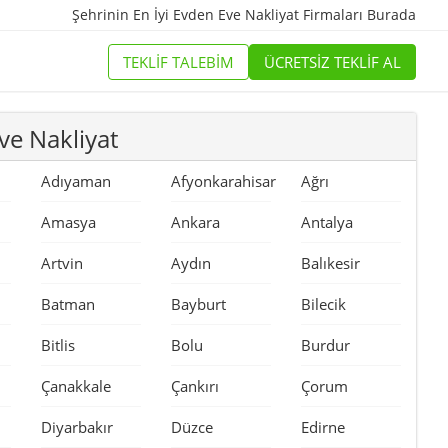
Şehrinin En İyi
Evden Eve Nakliyat Firmaları
Burada
TEKLİF TALEBİM
ÜCRETSİZ TEKLİF AL
ve Nakliyat
Adıyaman
Afyonkarahisar
Ağrı
Amasya
Ankara
Antalya
Artvin
Aydın
Balıkesir
Batman
Bayburt
Bilecik
Bitlis
Bolu
Burdur
Çanakkale
Çankırı
Çorum
Diyarbakır
Düzce
Edirne